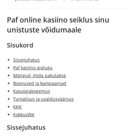
category:
comments:
Paf online kasiino seiklus sinu
unistuste võidumaale
Sisukord
Sissejuhatus
Paf kasiino ajalugu
Mängud, mida pakutakse
Boonused ja kampaaniad
Kasutajakogemus
Turvalisus ja usaldusväärsus
KKK
Kokkuvõte
Sissejuhatus