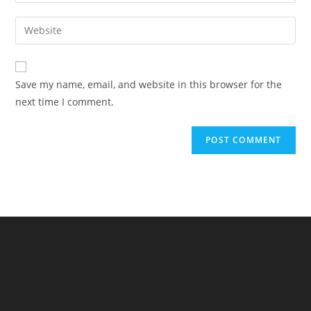
your
username
email
Enter
to
address
your
comment
to
website
comment
URL
Save my name, email, and website in this browser for the
(optional)
next time I comment.