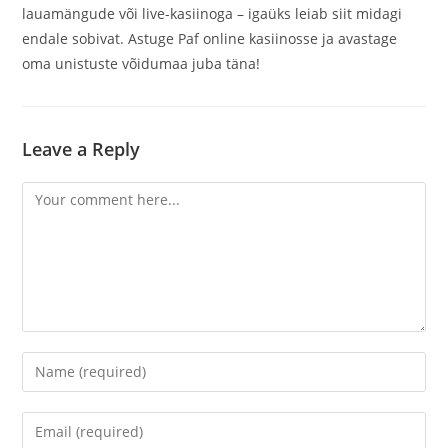
lauamängude või live-kasiinoga – igaüks leiab siit midagi
endale sobivat. Astuge Paf online kasiinosse ja avastage
oma unistuste võidumaa juba täna!
Leave a Reply
Comment
Enter
your
name
Enter
or