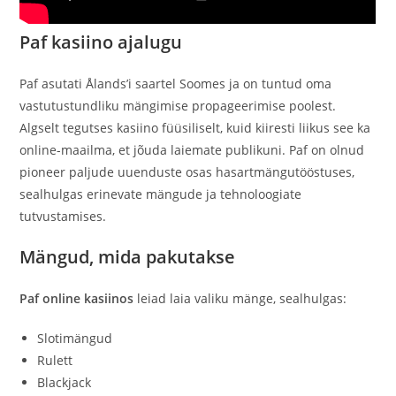
Paf kasiino ajalugu
Paf asutati Ålands’i saartel Soomes ja on tuntud oma
vastutustundliku mängimise propageerimise poolest.
Algselt tegutses kasiino füüsiliselt, kuid kiiresti liikus see ka
online-maailma, et jõuda laiemate publikuni. Paf on olnud
pioneer paljude uuenduste osas hasartmängutööstuses,
sealhulgas erinevate mängude ja tehnoloogiate
tutvustamises.
Mängud, mida pakutakse
Paf online kasiinos
leiad laia valiku mänge, sealhulgas:
Slotimängud
Rulett
Blackjack