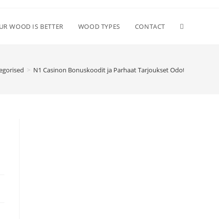
Toggle
UR WOOD IS BETTER
WOOD TYPES
CONTACT
website
egorised
>
N1 Casinon Bonuskoodit ja Parhaat Tarjoukset Odottavat Sinua
search