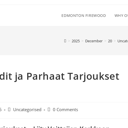
EDMONTON FIREWOOD
WHY O
>
2025
>
December
>
20
>
Uncat
it ja Parhaat Tarjoukset
Post
Post
5
Uncategorised
0 Comments
category:
comments: