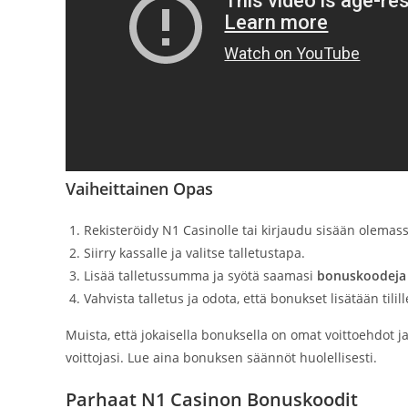
Vaiheittainen Opas
Rekisteröidy N1 Casinolle tai kirjaudu sisään olemassa
Siirry kassalle ja valitse talletustapa.
Lisää talletussumma ja syötä saamasi
bonuskoodeja
Vahvista talletus ja odota, että bonukset lisätään tilill
Muista, että jokaisella bonuksella on omat voittoehdot j
voittojasi. Lue aina bonuksen säännöt huolellisesti.
Parhaat N1 Casinon Bonuskoodit