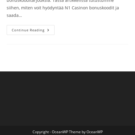
bonuskooditarjouksia. Tässä artikkelissa tutustumme
siihen, miten voit hyödyntää N1 Casinon bonuskoodit ja
saada…
N1
Continue Reading
Casinon
Bonuskoodit
Ja
Parhaat
Tarjoukset
Odottavat
Sinua
Copyright - OceanWP Theme by OceanWP