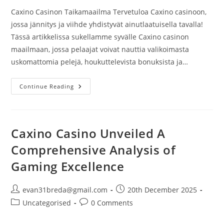
Caxino Casinon Taikamaailma Tervetuloa Caxino casinoon,
jossa jännitys ja viihde yhdistyvät ainutlaatuisella tavalla!
Tässä artikkelissa sukellamme syvälle Caxino casinon
maailmaan, jossa pelaajat voivat nauttia valikoimasta
uskomattomia pelejä, houkuttelevista bonuksista ja…
Caxino
Continue Reading
Casinon
Jännityksen
Maailma
Caxino Casino Unveiled A
Comprehensive Analysis of
Gaming Excellence
Post
Post
evan31breda@gmail.com
20th December 2025
author:
published:
Post
Post
Uncategorised
0 Comments
category:
comments: