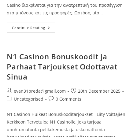
Casino διακρίνεται για την ανατρεπτική του προσέγγιση
στα μπόνους και τις προσφορές. Ωστόσο, μία…
Ανακαλύπτοντας
Continue Reading
Τον
Μαγικό
Κόσμο
Του
N1
Casino
N1 Casinon Bonuskoodit ja
Bonus
Εγγραφής
Parhaat Tarjoukset Odottavat
Sinua
Post
Post
evan31breda@gmail.com
20th December 2025
author:
published:
Post
Post
Uncategorised
0 Comments
category:
comments:
N1 Casinon Huikeat Bonuskooditarjoukset - Liity Voittajien
Kerkkoon Tervetuloa N1 Casinolle, joka tarjoaa
unohtumatonta pelikokemusta ja uskomattomia