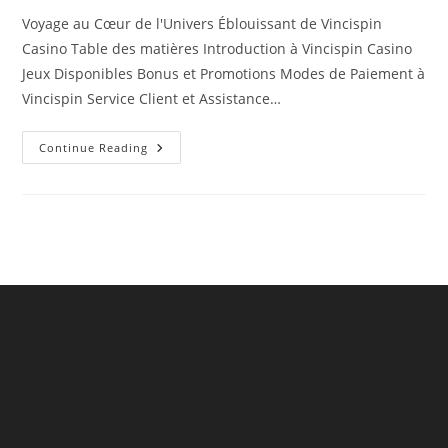
Voyage au Cœur de l'Univers Éblouissant de Vincispin
Casino Table des matières Introduction à Vincispin Casino
Jeux Disponibles Bonus et Promotions Modes de Paiement à
Vincispin Service Client et Assistance…
Voyage
Continue Reading
Au
Cœur
De
L’Univers
Éblouissant
De
Vincispin
Casino