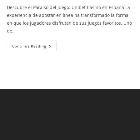
Descubre el Paraíso del Juego: Unibet Casino en España La
experiencia de apostar en línea ha transformado la forma
en que los jugadores disfrutan de sus juegos favoritos. Uno
de…
Apostando
Continue Reading
En
Grande
La
Experiencia
Unibet
En
España