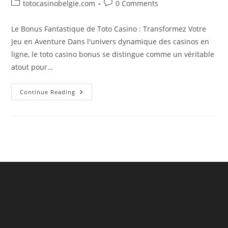
author:
published:
Post
Post
totocasinobelgie.com
0 Comments
category:
comments:
Le Bonus Fantastique de Toto Casino : Transformez Votre
Jeu en Aventure Dans l'univers dynamique des casinos en
ligne, le toto casino bonus se distingue comme un véritable
atout pour…
Bonus
Continue Reading
Éclatant
De
Toto
Casino
Pour
Une
Expérience
De
Jeu
Inoubliable