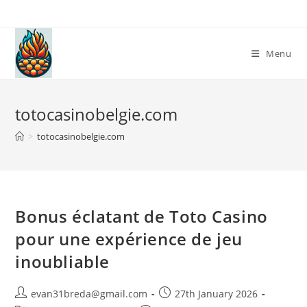
Skip
to
content
Menu
totocasinobelgie.com
>
totocasinobelgie.com
Bonus éclatant de Toto Casino
pour une expérience de jeu
inoubliable
Post
Post
evan31breda@gmail.com
27th January 2026