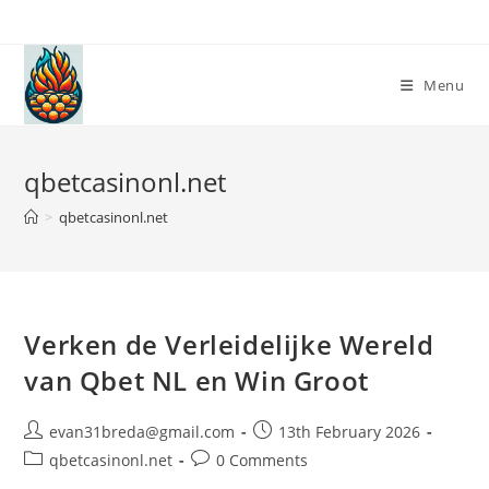
Skip
to
content
Menu
qbetcasinonl.net
>
qbetcasinonl.net
Verken de Verleidelijke Wereld
van Qbet NL en Win Groot
Post
Post
evan31breda@gmail.com
13th February 2026
author:
published:
Post
Post
qbetcasinonl.net
0 Comments
category:
comments: