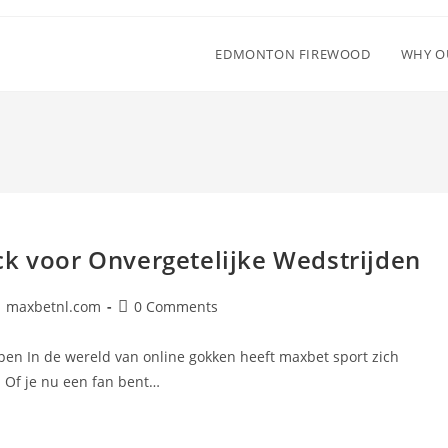
EDMONTON FIREWOOD
WHY O
ck voor Onvergetelijke Wedstrijden
ost
Post
maxbetnl.com
0 Comments
ategory:
comments:
en In de wereld van online gokken heeft maxbet sport zich
 Of je nu een fan bent…