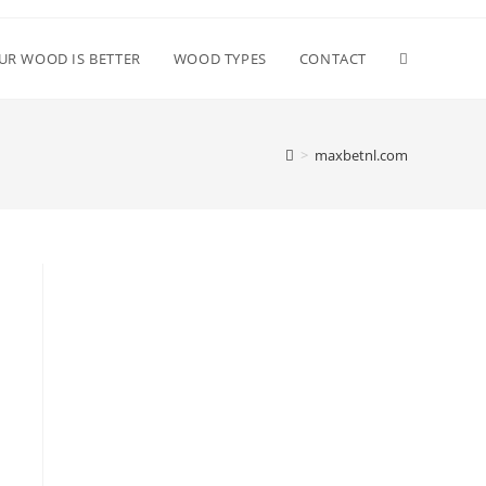
Toggle
UR WOOD IS BETTER
WOOD TYPES
CONTACT
website
>
maxbetnl.com
search