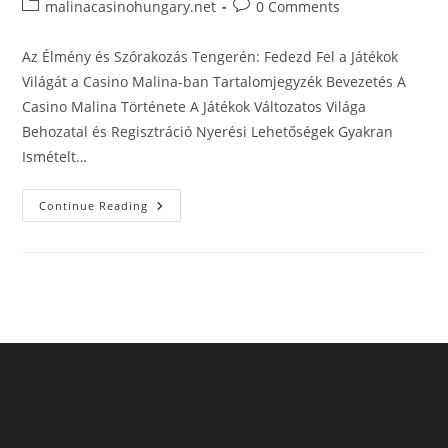
author:
published:
Post
Post
malinacasinohungary.net
0 Comments
category:
comments:
Az Élmény és Szórakozás Tengerén: Fedezd Fel a Játékok
Világát a Casino Malina-ban Tartalomjegyzék Bevezetés A
Casino Malina Története A Játékok Változatos Világa
Behozatal és Regisztráció Nyerési Lehetőségek Gyakran
Ismételt…
Az
Continue Reading
Élmény
És
Szórakozás
Tengerén
Fedezd
Fel
A
Játékok
Világát
A
Casino
Malina-
Ban