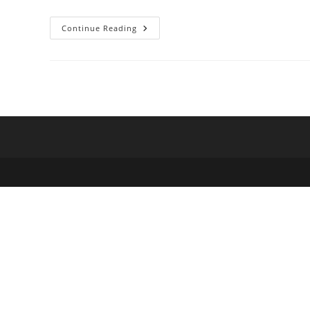
Erfahrungsberichte
Continue Reading
Über
Lucky
Dreams
Casino
Und
Das
Streben
Nach
Glück