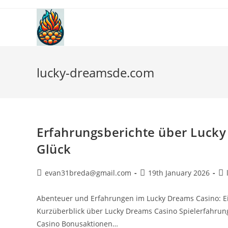
Skip
to
content
lucky-dreamsde.com
Erfahrungsberichte über Luck
Glück
Post
Post
Po
evan31breda@gmail.com
19th January 2026
author:
published:
ca
Abenteuer und Erfahrungen im Lucky Dreams Casino: Ein
Kurzüberblick über Lucky Dreams Casino Spielerfahrun
Casino Bonusaktionen…