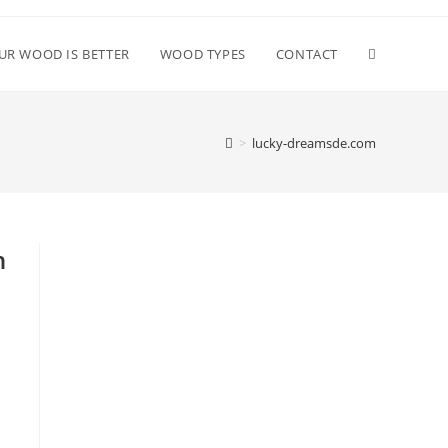
Toggle
UR WOOD IS BETTER
WOOD TYPES
CONTACT
website
>
lucky-dreamsde.com
search
h