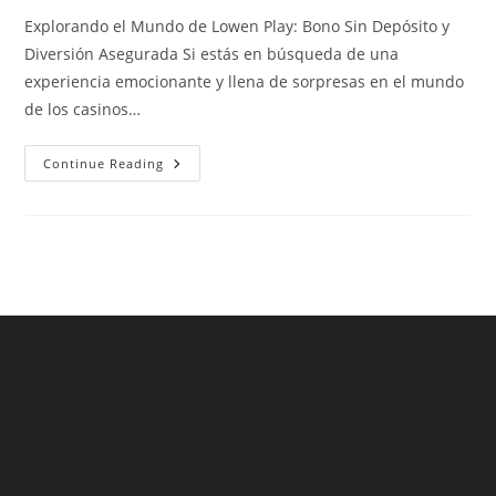
Explorando el Mundo de Lowen Play: Bono Sin Depósito y
Diversión Asegurada Si estás en búsqueda de una
experiencia emocionante y llena de sorpresas en el mundo
de los casinos…
Aventura
Continue Reading
Única
Con
Bono
Sin
Depósito
En
Lowen
Play