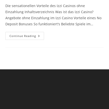
Die sensationellen Vorteile des Izzi Casinos ohne
Einzahlung Inhaltsverzeichnis Was ist das Izzi Casino?
Angebote ohne Einzahlung im Izzi Casino Vorteile eines No
Deposit Bonuses So funktioniert's Beliebte Spiele im…
Entdecke
Continue Reading
Die
Besten
Angebote
Von
Izzi
Casino
Ohne
Einzahlung