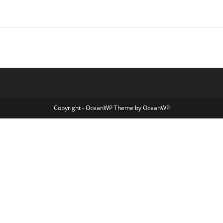
Copyright - OceanWP Theme by OceanWP