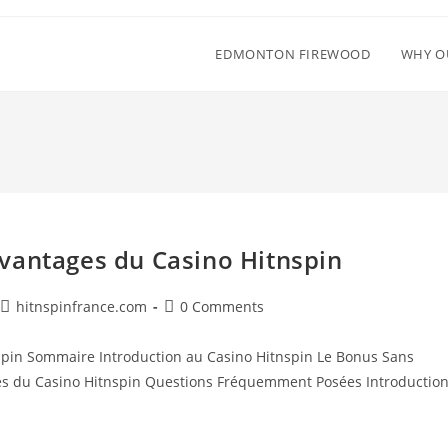
EDMONTON FIREWOOD
WHY O
vantages du Casino Hitnspin
Post
Post
hitnspinfrance.com
0 Comments
category:
comments:
spin Sommaire Introduction au Casino Hitnspin Le Bonus Sans
ges du Casino Hitnspin Questions Fréquemment Posées Introductio