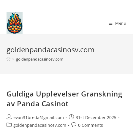
Skip
to
content
Menu
goldenpandacasinosv.com
>
goldenpandacasinosv.com
Guldiga Upplevelser Granskning
av Panda Casinot
Post
Post
evan31breda@gmail.com
31st December 2025
author:
published:
Post
Post
goldenpandacasinosv.com
0 Comments
category:
comments: