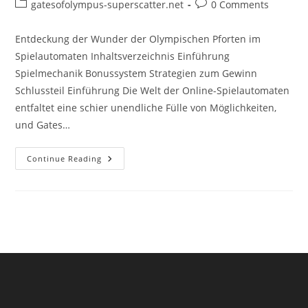
author:
published:
Post
Post
gatesofolympus-superscatter.net
0 Comments
category:
comments:
Entdeckung der Wunder der Olympischen Pforten im
Spielautomaten Inhaltsverzeichnis Einführung
Spielmechanik Bonussystem Strategien zum Gewinn
Schlussteil Einführung Die Welt der Online-Spielautomaten
entfaltet eine schier unendliche Fülle von Möglichkeiten,
und Gates…
Entdeckung
Continue Reading
Der
Wunder
Der
Olympischen
Pforten
Im
Spielautomaten