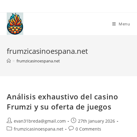
Skip
to
content
Menu
frumzicasinoespana.net
>
frumzicasinoespana.net
Análisis exhaustivo del casino
Frumzi y su oferta de juegos
Post
Post
evan31breda@gmail.com
27th January 2026
author:
published:
Post
Post
frumzicasinoespana.net
0 Comments
category:
comments: