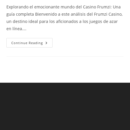
Explorando el emocionante mundo del Casino Frumzi: Una
guía completa Bienvenido a este análisis del Frumzi Casino,
un destino ideal para los aficionados a los juegos de azar
en línea.…
Análisis
Continue Reading
Exhaustivo
Del
Casino
Frumzi
Y
Su
Oferta
De
Juegos