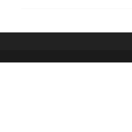
Traversée
De
La
Poule
Au
Casino