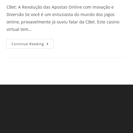
CBet: A Revolução das Apostas Online com Inovação e
Diversão Se você é um entusiasta do mundo dos jogos
online, provavelmente já ouviu falar da CBet. Este casino
virtual tem…
Cbet
Continue Reading
Desvendando
O
Poder
Da
Aposta
Inteligente
E
Inovadora