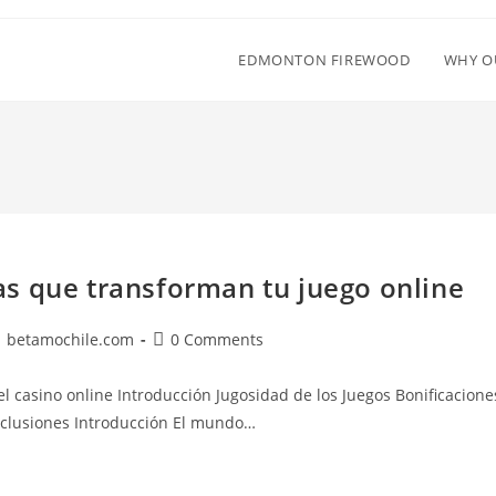
EDMONTON FIREWOOD
WHY O
s que transforman tu juego online
ost
Post
betamochile.com
0 Comments
ategory:
comments:
l casino online Introducción Jugosidad de los Juegos Bonificacione
nclusiones Introducción El mundo…