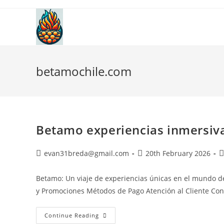
Skip
to
content
betamochile.com
Betamo experiencias inmersiva
Post
Post
P
evan31breda@gmail.com
20th February 2026
author:
published:
c
Betamo: Un viaje de experiencias únicas en el mundo de
y Promociones Métodos de Pago Atención al Cliente Co
Betamo
Continue Reading
Experiencias