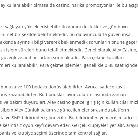
y kullanılabilir olmasa da casino, harika promosyonlar ile bu açığı
i sağlayan yüksek erişilebilirlik oranını destekler ve gün boyu
arını net bir şekilde belirtmektedir, bu da oyuncularla güven inşa
akkında ayrıntılı bilgi vererek beklenmedik sorunların önüne geçer
zlı işlem süreleri bunu telafi etmektedir. Genel olarak, Alev Casino,
a güvenli ve adil bir ortam sunmaktadır. Para çekme kuralları
leri kullanılabilir. Para çekme işlemleri genellikle 0-48 saat içinde
 bonusu ve 100 bedava dönüş alabilirler. Ayrıca, sadece kayıt
önüş kazanabilirler. Bu bonuslar, oyuncuların casinoda zaman
i ve bakım duyuruları, Alev casino güncel giriş için kullanıcılarımız
Casibom Alev Günlük bakım ve güncellemeler sırasında platform
 ve SMS bildirimleri gönderilir. Bu bildirimler, yeni erişim adresi
 kesintisiz oyun keyfi devam eder. Gerçek krupiyeler yer alır, aray
 bahis ve krupiye seçimi üzerinde tam kontrol sağlar.