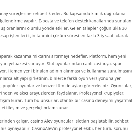
ap onay süreçlerine rehberlik eder. Bu kapsamda kimlik doğrulama
ilgilendirme yapılır. E-posta ve telefon destek kanallarında sunulan
üş oranlarını olumlu yönde etkiler. Gelen talepler çoğunlukla 30
sap işlemleri için tahmini çözüm süresi en fazla 3 iş saati olarak
aparak kazanma miktarını artırmayı hedefler. Platform, hem yeni
yun yelpazesi sunuyor. Slot oyunlarından canlı casinoya, spor
yor. Hemen yeni bir alan adının alınması ve kullanıma sunulmasın
onlarca alt yapı şirketinin, binlerce farklı oyun versiyonuna yer
lar, popüler oyunlar ve benzer tüm detayları göreceksiniz. Oyuncular
nden ve akıcı arayüzlerden faydalanır. Profesyonel krupiyeler,
letişim kurar. Tüm bu unsurlar, otantik bir casino deneyimi yaşatma
lı etkileşim ve gerçekçi ortam sunar.
erinden çalışır.
casino Alev
oyuncuları slotları başlatabilir, sohbet
ahis oynayabilir. CasinoAlev’in profesyonel ekibi, her türlü sorunu