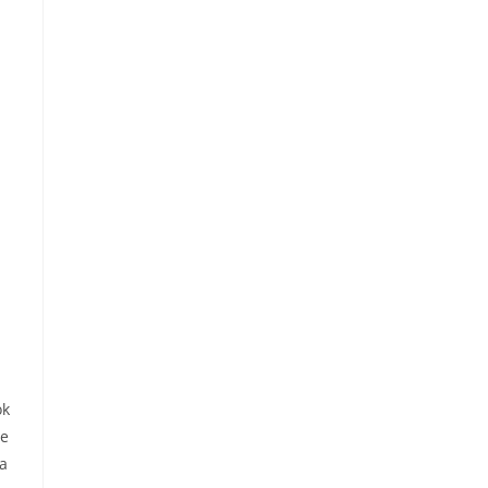
ok
de
da