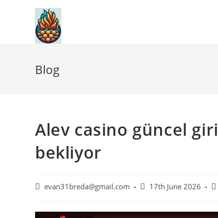
Skip
to
content
Blog
Alev casino güncel giriş
bekliyor
Post
Post
Po
evan31breda@gmail.com
17th June 2026
author:
published:
ca