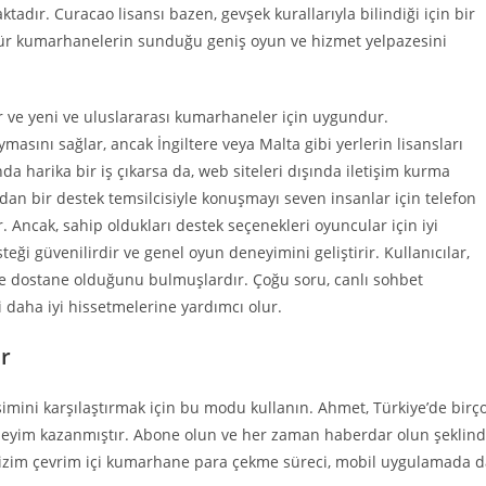
adır. Curacao lisansı bazen, gevşek kurallarıyla bilindiği için bir
 tür kumarhanelerin sunduğu geniş oyun ve hizmet yelpazesini
nir ve yeni ve uluslararası kumarhaneler için uygundur.
masını sağlar, ancak İngiltere veya Malta gibi yerlerin lisansları
da harika bir iş çıkarsa da, web siteleri dışında iletişim kurma
rudan bir destek temsilcisiyle konuşmayı seven insanlar için telefon
. Ancak, sahip oldukları destek seçenekleri oyuncular için iyi
eği güvenilirdir ve genel oyun deneyimini geliştirir. Kullanıcılar,
ı ve dostane olduğunu bulmuşlardır. Çoğu soru, canlı sohbet
ni daha iyi hissetmelerine yardımcı olur.
r
lişimini karşılaştırmak için bu modu kullanın. Ahmet, Türkiye’de birç
deneyim kazanmıştır. Abone olun ve her zaman haberdar olun şeklin
 Bizim çevrim içi kumarhane para çekme süreci, mobil uygulamada 