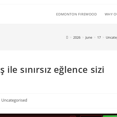
EDMONTON FIREWOOD
WHY O
>
2026
>
June
>
17
>
Uncate
 ile sınırsız eğlence sizi
st
Uncategorised
tegory: