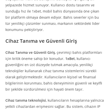
yelpazede hizmet sunuyor. Kullanıcı dostu tasarımı ve
sunduğu hız ile 1xbet, mobil bahis dünyasında öne çıkan
bir platform olmaya devam ediyor. Bahis severler için bu
tür yenilikçi çözümler sunması, markanın sektördeki lider
konumunu pekiştiriyor.
Cihaz Tanıma ve Güvenli Giriş
Cihaz Tanıma ve Güvenli Giriş
, çevrimiçi bahis platformları
için kritik öneme sahip bir konudur.
1xBet
, kullanıcı
güvenliğini en üst düzeyde tutmak amacıyla, yenilikçi
teknolojiler kullanarak cihaz tanıma sistemlerini sürekli
olarak geliştirmektedir. Kullanıcıların kişisel ve finansal
bilgilerinin korunması, bahis deneyiminin güvenli ve keyifli
bir şekilde sürdürülmesi için hayati önem taşır.
Cihaz tanıma teknolojisi
, kullanıcıların hesaplarına yalnızca
yetkili cihazlardan erişmesini sağlar. Bu sistem, cihazın IP