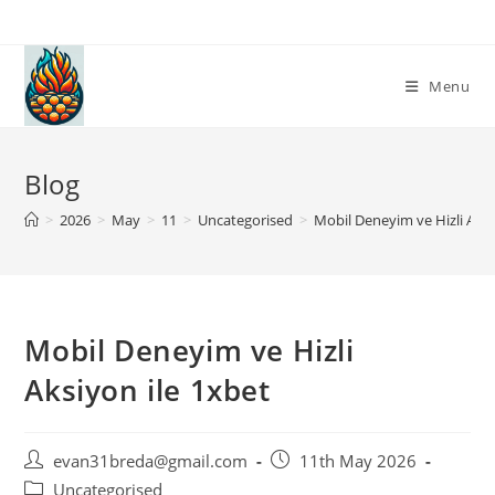
Skip
to
content
Menu
Blog
>
2026
>
May
>
11
>
Uncategorised
>
Mobil Deneyim ve Hizli Aksi
Mobil Deneyim ve Hizli
Aksiyon ile 1xbet
Post
Post
evan31breda@gmail.com
11th May 2026
author:
published:
Post
Uncategorised