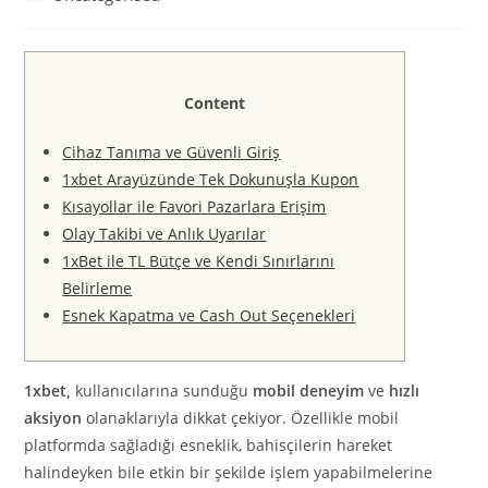
category:
Content
Cihaz Tanıma ve Güvenli Giriş
1xbet Arayüzünde Tek Dokunuşla Kupon
Kısayollar ile Favori Pazarlara Erişim
Olay Takibi ve Anlık Uyarılar
1xBet ile TL Bütçe ve Kendi Sınırlarını
Belirleme
Esnek Kapatma ve Cash Out Seçenekleri
1xbet,
kullanıcılarına sunduğu
mobil deneyim
ve
hızlı
aksiyon
olanaklarıyla dikkat çekiyor. Özellikle mobil
platformda sağladığı esneklik, bahisçilerin hareket
halindeyken bile etkin bir şekilde işlem yapabilmelerine