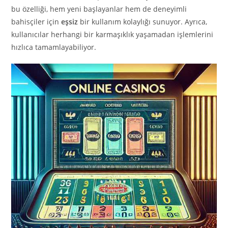
bu özelliği, hem yeni başlayanlar hem de deneyimli
bahisçiler için
eşsiz
bir kullanım kolaylığı sunuyor. Ayrıca,
kullanıcılar herhangi bir karmaşıklık yaşamadan işlemlerini
hızlıca tamamlayabiliyor.