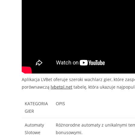
Aplikacja LVBet oferuje szeroki wachlarz gier, które za
porównawczą
lvbetpl.net
tabelę, która ukazuje najpopul
KATEGORIA
OPIS
GIER
Automaty
Różnorodne automaty z unikalnymi tem
Slotowe
bonusowymi.