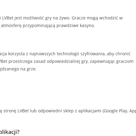
i LVBet jest możliwość gry na żywo. Gracze mogą wchodzić w
zy atmosferę przypominającą prawdziwe kasyno.
acja korzysta z najnowszych technologii szyfrowania, aby chronić
Bet przestrzega zasad odpowiedzialnej gry, zapewniając graczom
pędzanego na grze.
ną stronę LVBet lub odpowiedni sklep z aplikacjami (Google Play, Ap
likacji?