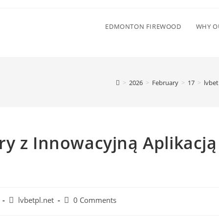
EDMONTON FIREWOOD
WHY O
>
2026
>
February
>
17
>
lvbet
y z Innowacyjną Aplikacją
Post
Post
lvbetpl.net
0 Comments
category:
comments: