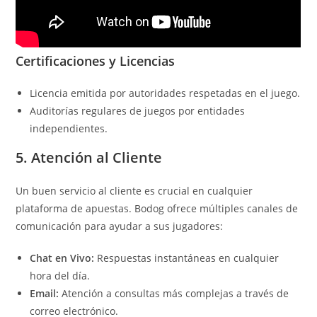
Certificaciones y Licencias
Licencia emitida por autoridades respetadas en el juego.
Auditorías regulares de juegos por entidades
independientes.
5. Atención al Cliente
Un buen servicio al cliente es crucial en cualquier
plataforma de apuestas. Bodog ofrece múltiples canales de
comunicación para ayudar a sus jugadores:
Chat en Vivo:
Respuestas instantáneas en cualquier
hora del día.
Email:
Atención a consultas más complejas a través de
correo electrónico.