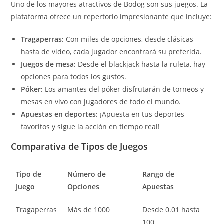
Uno de los mayores atractivos de Bodog son sus juegos. La
plataforma ofrece un repertorio impresionante que incluye:
Tragaperras:
Con miles de opciones, desde clásicas
hasta de video, cada jugador encontrará su preferida.
Juegos de mesa:
Desde el blackjack hasta la ruleta, hay
opciones para todos los gustos.
Póker:
Los amantes del póker disfrutarán de torneos y
mesas en vivo con jugadores de todo el mundo.
Apuestas en deportes:
¡Apuesta en tus deportes
favoritos y sigue la acción en tiempo real!
Comparativa de Tipos de Juegos
Tipo de
Número de
Rango de
Juego
Opciones
Apuestas
Tragaperras
Más de 1000
Desde 0.01 hasta
100