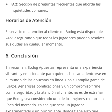
FAQ:
Sección de preguntas frecuentes que aborda las
inquietudes comunes.
Horarios de Atención
El servicio de atención al cliente de Bodog está disponible
24/7, asegurando que todos los jugadores puedan resolver
sus dudas en cualquier momento.
6. Conclusión
En resumen, Bodog Apuestas representa una experiencia
vibrante y emocionante para quienes buscan adentrarse en
el mundo de las apuestas en línea. Con su amplia gama de
juegos, generosas bonificaciones y un compromiso firme
con la seguridad y la atención al cliente, no es de extrañar
que Bodog sea considerado uno de los mejores casinos en
línea del mercado. Ya sea que seas un jugador
experimentado o un principiante, Bodog tiene algo que