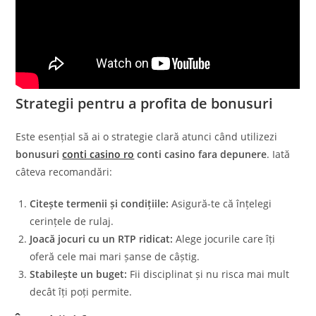
Strategii pentru a profita de bonusuri
Este esențial să ai o strategie clară atunci când utilizezi
bonusuri
conti casino ro
conti casino fara depunere
. Iată
câteva recomandări:
Citește termenii și condițiile:
Asigură-te că înțelegi
cerințele de rulaj.
Joacă jocuri cu un RTP ridicat:
Alege jocurile care îți
oferă cele mai mari șanse de câștig.
Stabilește un buget:
Fii disciplinat și nu risca mai mult
decât îți poți permite.