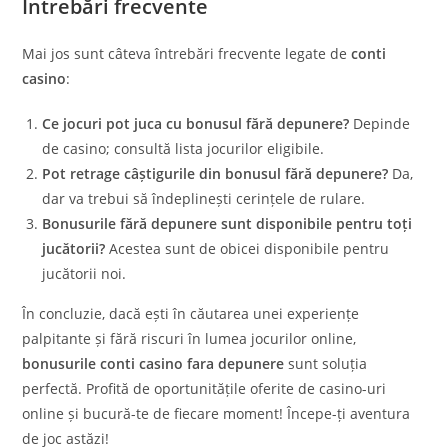
Întrebări frecvente
Mai jos sunt câteva întrebări frecvente legate de
conti
casino
:
Ce jocuri pot juca cu bonusul fără depunere?
Depinde
de casino; consultă lista jocurilor eligibile.
Pot retrage câștigurile din bonusul fără depunere?
Da,
dar va trebui să îndeplinești cerințele de rulare.
Bonusurile fără depunere sunt disponibile pentru toți
jucătorii?
Acestea sunt de obicei disponibile pentru
jucătorii noi.
În concluzie, dacă ești în căutarea unei experiențe
palpitante și fără riscuri în lumea jocurilor online,
bonusurile conti casino fara depunere
sunt soluția
perfectă. Profită de oportunitățile oferite de casino-uri
online și bucură-te de fiecare moment! Începe-ți aventura
de joc astăzi!