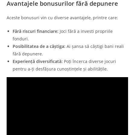
Avantajele bonusurilor fără depunere
Aceste bonusuri vin cu diverse avantajele, printre care:
Fără riscuri financiare:
Joci fără a investi propriile
fonduri.
Posibilitatea de a câștiga:
Ai șansa să câștigi bani reali
fără depunere.
Experiență diversificată:
Poți încerca diverse jocuri
pentru a-ți desfășura cunoștințele și abilitățile.