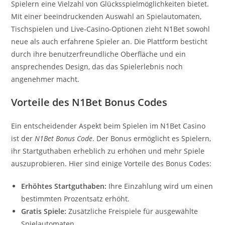
Spielern eine Vielzahl von Glücksspielmöglichkeiten bietet.
Mit einer beeindruckenden Auswahl an Spielautomaten,
Tischspielen und Live-Casino-Optionen zieht N1Bet sowohl
neue als auch erfahrene Spieler an. Die Plattform besticht
durch ihre benutzerfreundliche Oberfläche und ein
ansprechendes Design, das das Spielerlebnis noch
angenehmer macht.
Vorteile des N1Bet Bonus Codes
Ein entscheidender Aspekt beim Spielen im N1Bet Casino
ist der
N1Bet Bonus Code
. Der Bonus ermöglicht es Spielern,
ihr Startguthaben erheblich zu erhöhen und mehr Spiele
auszuprobieren. Hier sind einige Vorteile des Bonus Codes:
Erhöhtes Startguthaben:
Ihre Einzahlung wird um einen
bestimmten Prozentsatz erhöht.
Gratis Spiele:
Zusätzliche Freispiele für ausgewählte
Spielautomaten.