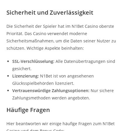
Sicherheit und Zuverlässigkeit
Die Sicherheit der Spieler hat im N1Bet Casino oberste
Priorität. Das Casino verwendet moderne
Sicherheitsmaßnahmen, um die Daten seiner Nutzer zu
schützen. Wichtige Aspekte beinhalten:
SSL-Verschlüsselung:
Alle Datenübertragungen sind
gesichert.
Lizenzierung:
N1Bet ist von angesehenen
Glücksspielbehörden lizenziert.
Vertrauenswürdige Zahlungsoptionen:
Nur sichere
Zahlungsmethoden werden angeboten.
Häufige Fragen
Hier beantworten wir einige häufige Fragen zum N1Bet
Casino und dem Bonus Code: