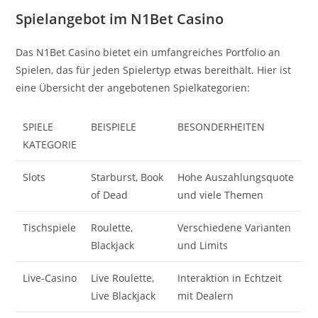
Spielangebot im N1Bet Casino
Das N1Bet Casino bietet ein umfangreiches Portfolio an
Spielen, das für jeden Spielertyp etwas bereithält. Hier ist
eine Übersicht der angebotenen Spielkategorien:
SPIELE
BEISPIELE
BESONDERHEITEN
KATEGORIE
Slots
Starburst, Book
Hohe Auszahlungsquote
of Dead
und viele Themen
Tischspiele
Roulette,
Verschiedene Varianten
Blackjack
und Limits
Live-Casino
Live Roulette,
Interaktion in Echtzeit
Live Blackjack
mit Dealern