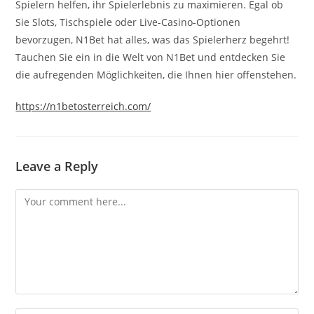
Spielern helfen, ihr Spielerlebnis zu maximieren. Egal ob
Sie Slots, Tischspiele oder Live-Casino-Optionen
bevorzugen, N1Bet hat alles, was das Spielerherz begehrt!
Tauchen Sie ein in die Welt von N1Bet und entdecken Sie
die aufregenden Möglichkeiten, die Ihnen hier offenstehen.
https://n1betosterreich.com/
Leave a Reply
Comment