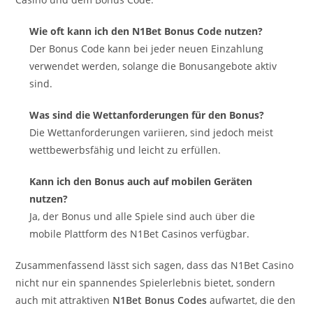
Wie oft kann ich den N1Bet Bonus Code nutzen?
Der Bonus Code kann bei jeder neuen Einzahlung
verwendet werden, solange die Bonusangebote aktiv
sind.
Was sind die Wettanforderungen für den Bonus?
Die Wettanforderungen variieren, sind jedoch meist
wettbewerbsfähig und leicht zu erfüllen.
Kann ich den Bonus auch auf mobilen Geräten
nutzen?
Ja, der Bonus und alle Spiele sind auch über die
mobile Plattform des N1Bet Casinos verfügbar.
Zusammenfassend lässt sich sagen, dass das N1Bet Casino
nicht nur ein spannendes Spielerlebnis bietet, sondern
auch mit attraktiven
N1Bet Bonus Codes
aufwartet, die den