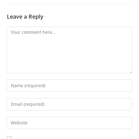
Leave a Reply
Comment
Enter
your
name
Enter
or
your
username
email
Enter
to
address
your
comment
to
website