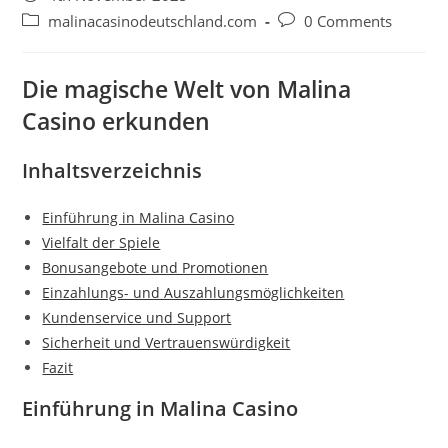
published:
Post
Post
malinacasinodeutschland.com
0 Comments
category:
comments:
Die magische Welt von Malina
Casino erkunden
Inhaltsverzeichnis
Einführung in Malina Casino
Vielfalt der Spiele
Bonusangebote und Promotionen
Einzahlungs- und Auszahlungsmöglichkeiten
Kundenservice und Support
Sicherheit und Vertrauenswürdigkeit
Fazit
Einführung in Malina Casino