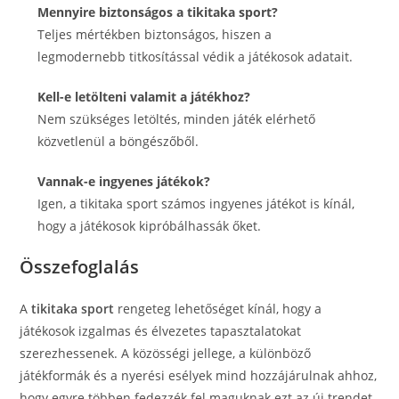
Mennyire biztonságos a tikitaka sport?
Teljes mértékben biztonságos, hiszen a
legmodernebb titkosítással védik a játékosok adatait.
Kell-e letölteni valamit a játékhoz?
Nem szükséges letöltés, minden játék elérhető
közvetlenül a böngészőből.
Vannak-e ingyenes játékok?
Igen, a tikitaka sport számos ingyenes játékot is kínál,
hogy a játékosok kipróbálhassák őket.
Összefoglalás
A
tikitaka sport
rengeteg lehetőséget kínál, hogy a
játékosok izgalmas és élvezetes tapasztalatokat
szerezhessenek. A közösségi jellege, a különböző
játékformák és a nyerési esélyek mind hozzájárulnak ahhoz,
hogy egyre többen fedezzék fel maguknak ezt az új trendet