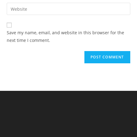
username
email
Enter
to
address
your
comment
to
website
comment
URL
Save my name, email, and website in this browser for the
(optional)
next time I comment.