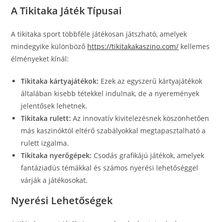
A Tikitaka Játék Típusai
A tikitaka sport többféle játékosan játszható, amelyek
mindegyike különböző
https://tikitakakaszino.com/
kellemes
élményeket kínál:
Tikitaka kártyajátékok:
Ezek az egyszerű kártyajátékok
általában kisebb tétekkel indulnak, de a nyeremények
jelentősek lehetnek.
Tikitaka rulett:
Az innovatív kivitelezésnek köszönhetően
más kaszinóktól eltérő szabályokkal megtapasztalható a
rulett izgalma.
Tikitaka nyerőgépek:
Csodás grafikájú játékok, amelyek
fantáziadús témákkal és számos nyerési lehetőséggel
várják a játékosokat.
Nyerési Lehetőségek