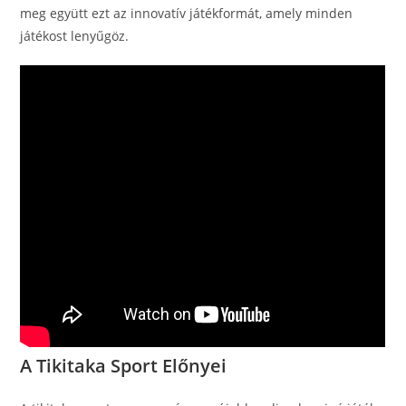
meg együtt ezt az innovatív játékformát, amely minden
játékost lenyűgöz.
A Tikitaka Sport Előnyei