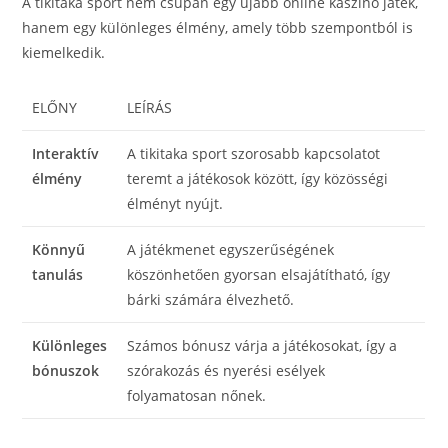
A tikitaka sport nem csupán egy újabb online kaszinó játék,
hanem egy különleges élmény, amely több szempontból is
kiemelkedik.
ELŐNY
LEÍRÁS
Interaktív
A tikitaka sport szorosabb kapcsolatot
élmény
teremt a játékosok között, így közösségi
élményt nyújt.
Könnyű
A játékmenet egyszerűségének
tanulás
köszönhetően gyorsan elsajátítható, így
bárki számára élvezhető.
Különleges
Számos bónusz várja a játékosokat, így a
bónuszok
szórakozás és nyerési esélyek
folyamatosan nőnek.