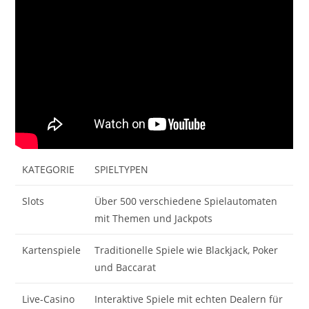
KATEGORIE
SPIELTYPEN
Slots
Über 500 verschiedene Spielautomaten
mit Themen und Jackpots
Kartenspiele
Traditionelle Spiele wie Blackjack, Poker
und Baccarat
Live-Casino
Interaktive Spiele mit echten Dealern für