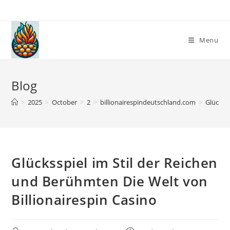
Skip
to
content
Menu
Blog
>
2025
>
October
>
2
>
billionairespindeutschland.com
>
Glückss
Glücksspiel im Stil der Reichen
und Berühmten Die Welt von
Billionairespin Casino