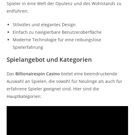
Spieler in eine Welt der Opulenz und des Wohlstands zu
entführen:
Stilvolles und elegantes Design
Einfach zu navigierbare Benutzeroberfläche
Moderne Technologie für eine reibungslose
Spielerfahrung
Spielangebot und Kategorien
Das
Billionairespin Casino
bietet eine beeindruckende
Auswahl an Spielen, die sowohl für Neulinge als auch für
erfahrene Spieler geeignet sind. Hier sind die
Hauptkategorien: