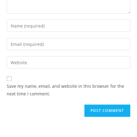
Enter
your
name
Enter
or
your
username
email
Enter
to
address
your
comment
to
website
comment
URL
Save my name, email, and website in this browser for the
(optional)
next time I comment.