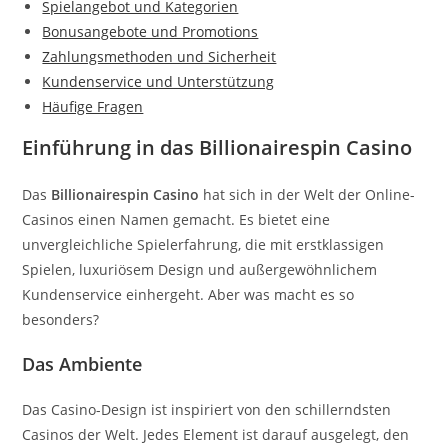
Spielangebot und Kategorien
Bonusangebote und Promotions
Zahlungsmethoden und Sicherheit
Kundenservice und Unterstützung
Häufige Fragen
Einführung in das Billionairespin Casino
Das
Billionairespin Casino
hat sich in der Welt der Online-
Casinos einen Namen gemacht. Es bietet eine
unvergleichliche Spielerfahrung, die mit erstklassigen
Spielen, luxuriösem Design und außergewöhnlichem
Kundenservice einhergeht. Aber was macht es so
besonders?
Das Ambiente
Das Casino-Design ist inspiriert von den schillerndsten
Casinos der Welt. Jedes Element ist darauf ausgelegt, den