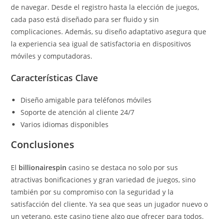
de navegar. Desde el registro hasta la elección de juegos,
cada paso está diseñado para ser fluido y sin
complicaciones. Además, su diseño adaptativo asegura que
la experiencia sea igual de satisfactoria en dispositivos
móviles y computadoras.
Características Clave
Diseño amigable para teléfonos móviles
Soporte de atención al cliente 24/7
Varios idiomas disponibles
Conclusiones
El
billionairespin
casino se destaca no solo por sus
atractivas bonificaciones y gran variedad de juegos, sino
también por su compromiso con la seguridad y la
satisfacción del cliente. Ya sea que seas un jugador nuevo o
un veterano, este casino tiene algo que ofrecer para todos.