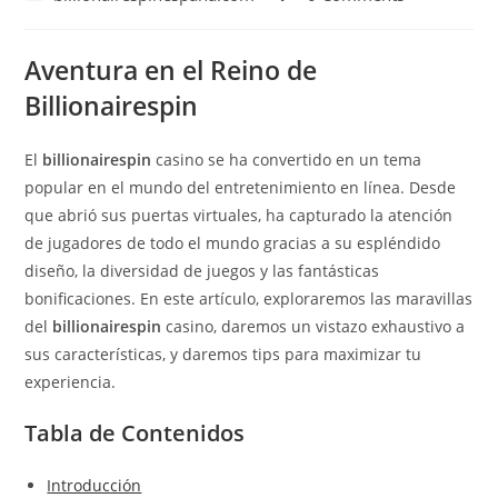
category:
comments:
Aventura en el Reino de
Billionairespin
El
billionairespin
casino se ha convertido en un tema
popular en el mundo del entretenimiento en línea. Desde
que abrió sus puertas virtuales, ha capturado la atención
de jugadores de todo el mundo gracias a su espléndido
diseño, la diversidad de juegos y las fantásticas
bonificaciones. En este artículo, exploraremos las maravillas
del
billionairespin
casino, daremos un vistazo exhaustivo a
sus características, y daremos tips para maximizar tu
experiencia.
Tabla de Contenidos
Introducción