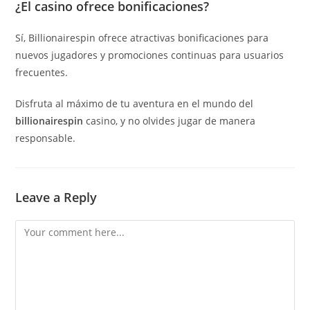
¿El casino ofrece bonificaciones?
Sí, Billionairespin ofrece atractivas bonificaciones para
nuevos jugadores y promociones continuas para usuarios
frecuentes.
Disfruta al máximo de tu aventura en el mundo del
billionairespin
casino, y no olvides jugar de manera
responsable.
Leave a Reply
Comment