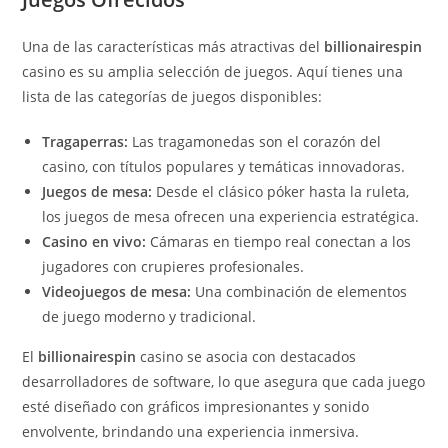
Una de las características más atractivas del
billionairespin
casino es su amplia selección de juegos. Aquí tienes una
lista de las categorías de juegos disponibles:
Tragaperras:
Las tragamonedas son el corazón del
casino, con títulos populares y temáticas innovadoras.
Juegos de mesa:
Desde el clásico póker hasta la ruleta,
los juegos de mesa ofrecen una experiencia estratégica.
Casino en vivo:
Cámaras en tiempo real conectan a los
jugadores con crupieres profesionales.
Videojuegos de mesa:
Una combinación de elementos
de juego moderno y tradicional.
El
billionairespin
casino se asocia con destacados
desarrolladores de software, lo que asegura que cada juego
esté diseñado con gráficos impresionantes y sonido
envolvente, brindando una experiencia inmersiva.