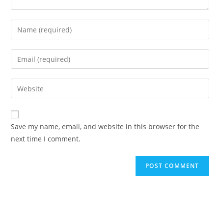
Enter
your
name
Enter
or
your
username
email
Enter
to
address
your
comment
to
website
comment
URL
Save my name, email, and website in this browser for the
(optional)
next time I comment.