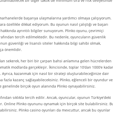
ullanılabilecek bir diğer taktik de minimum sıra ve risk seviyesinde
umarhanelerde başarıya ulaşmalarına yardımcı olmaya çalışıyorum.
 özellikle dikkat ediyorum. Bu oyunun nasıl çalıştığı ve başarı
i hakkında ayrıntılı bilgiler sunuyorum. Plinko oyunu, çevrimiçi
tarafından tercih edilmektedir. Bu nedenle, oyuncuların güvenlik
n güvenliği ve lisanslı siteler hakkında bilgi sahibi olmak,
ça önemlidir.
rdan sekerek, her biri bir çarpan bahsi anlamına gelen hücrelerden
atik modlarda gerçekleşir. İkincisinde, toplar 10’dan 1000’e kada
. Ayrıca, kazanmak için nasıl bir strateji oluşturabileceğinize dair
 fazla kazanç sağlayabileceksiniz. Plinko, eğlenceli bir oyundur ve
e genelinde birçok oyun alanında Plinko oynayabilirsiniz.
ından sıklıkla tercih edilir. Ancak, oyuncular, oyunun Türkiye’deki
r. Online Plinko oyununu oynamak için birçok site bulabilirsiniz. B
bilirsiniz. Plinko casino oyunları da mevcuttur, ancak bu oyunlar