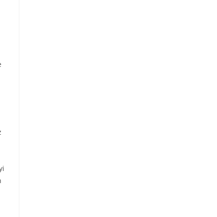
e
z
yi
n