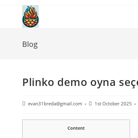
Skip
to
content
Blog
Plinko demo oyna seçe
Post
Post
evan31breda@gmail.com
1st October 2025
author:
published:
Content