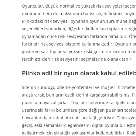
Oyuncular, düşük, normal ve yüksek risk seviyeleri seçene
minimum hem de maksimum bahsi seçebilirsiniz, böylece f
Plinko’daki risk seviyesi, oynanan oyunun sürümüne bağlı
seçenekleri sunarken, diğerleri kullanılan topların rengin
oynamadan önce risk seviyesinin farkında olmalıdır. Öte
farklı bir risk seviyesi sistemi kullanmaktadır. Oyunun b
gösteren sarı toplar ve yüksek riski gösteren kırmızı to
tercih ettikleri risk seviyesini seçmelerine olanak tanır.
Plinko adil bir oyun olarak kabul edileb
Sitenin sunduğu ödeme yöntemleri ve müşteri hizmetleri 
araştırarak, bunların özelliklerini karşılaştırabilirsini
puanı almaya çalışırlar. Top, her seferinde rastgele olar
üzerindeki farklı bölümlere göre değişen puanları toplar
hayranları için rahatlatıcı bir nostalji getiriyor. Televi
geçiş, eski zamanların eğlencesini dijital oyunla birleşt
geliştirmek için stratejik yaklaşımlar kullanabilirler. Risk