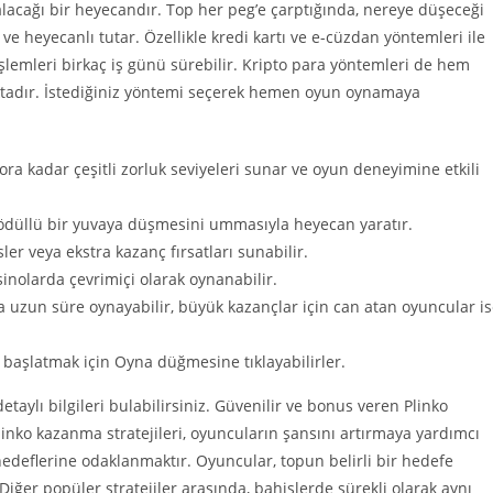
lacağı bir heyecandır. Top her peg’e çarptığında, nereye düşeceği
ve heyecanlı tutar. Özellikle kredi kartı ve e-cüzdan yöntemleri ile
şlemleri birkaç iş günü sürebilir. Kripto para yöntemleri de hem
aktadır. İstediğiniz yöntemi seçerek hemen oyun oynamaya
ora kadar çeşitli zorluk seviyeleri sunar ve oyun deneyimine etkili
ödüllü bir yuvaya düşmesini ummasıyla heyecan yaratır.
ler veya ekstra kazanç fırsatları sunabilir.
sinolarda çevrimiçi olarak oynanabilir.
 uzun süre oynayabilir, büyük kazançlar için can atan oyuncular i
 başlatmak için Oyna düğmesine tıklayabilirler.
etaylı bilgileri bulabilirsiniz. Güvenilir ve bonus veren Plinko
Plinko kazanma stratejileri, oyuncuların şansını artırmaya yardımcı
 hedeflerine odaklanmaktır. Oyuncular, topun belirli bir hedefe
 Diğer popüler stratejiler arasında, bahislerde sürekli olarak aynı