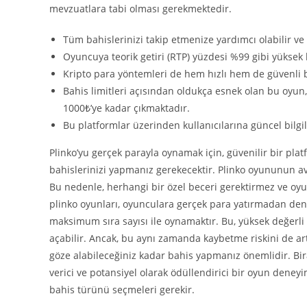
mevzuatlara tabi olması gerekmektedir.
Tüm bahislerinizi takip etmenize yardımcı olabilir ve
Oyuncuya teorik getiri (RTP) yüzdesi %99 gibi yüksek 
Kripto para yöntemleri de hem hızlı hem de güvenli b
Bahis limitleri açısından oldukça esnek olan bu oyun
1000₺’ye kadar çıkmaktadır.
Bu platformlar üzerinden kullanıcılarına güncel bilgi
Plinko’yu gerçek parayla oynamak için, güvenilir bir pla
bahislerinizi yapmanız gerekecektir. Plinko oyununun av
Bu nedenle, herhangi bir özel beceri gerektirmez ve oyun
plinko oyunları, oyunculara gerçek para yatırmadan denem
maksimum sıra sayısı ile oynamaktır. Bu, yüksek değerli 
açabilir. Ancak, bu aynı zamanda kaybetme riskini de ar
göze alabileceğiniz kadar bahis yapmanız önemlidir. Bi
verici ve potansiyel olarak ödüllendirici bir oyun deneyi
bahis türünü seçmeleri gerekir.